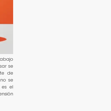
rabajo
sar se
nte de
 no se
 es el
ensión