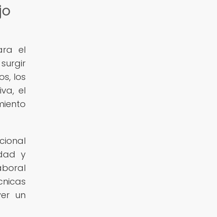
jo
ara el
surgir
s, los
va, el
miento
cional
edad y
aboral
cnicas
ver un