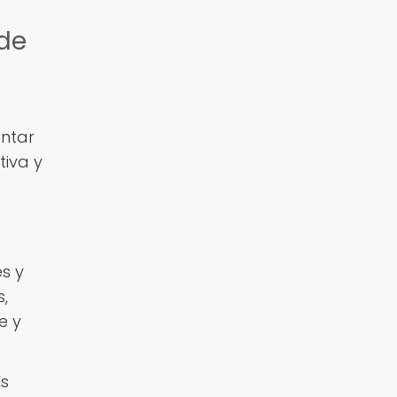
 de
entar
tiva y
s y
,
e y
Es