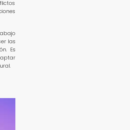
lictos
ciones
rabajo
er las
ón. Es
daptar
ural.