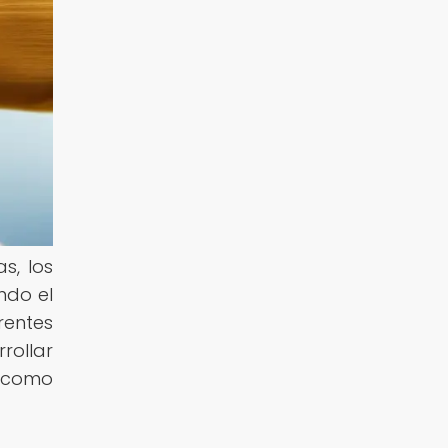
s, los
ndo el
rentes
rollar
l como