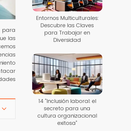
Entornos Multiculturales:
Descubre las Claves
s para
para Trabajar en
ue las
Diversidad
ecemos
ncias
miento
stacar
idades
14 "Inclusión laboral: el
secreto para una
cultura organizacional
exitosa"