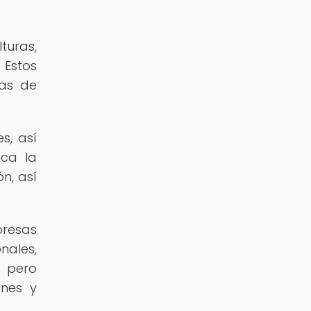
turas,
 Estos
mas de
s, así
ica la
n, así
presas
nales,
, pero
ones y