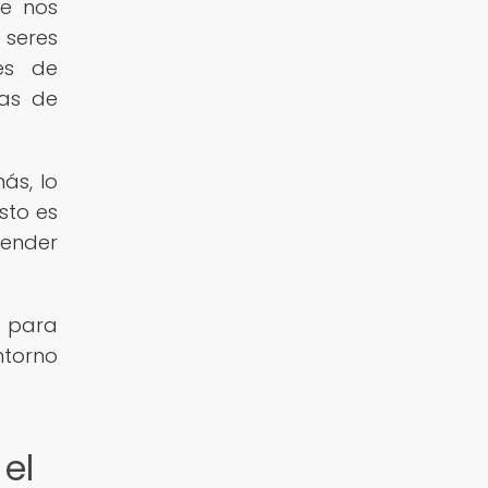
ue nos
 seres
es de
las de
ás, lo
sto es
tender
l para
torno
el