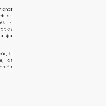
tionar
miento
es. El
opias
anejar
ás, lo
, las
demás,