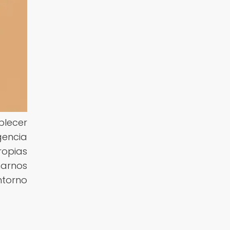
blecer
gencia
ropias
narnos
ntorno