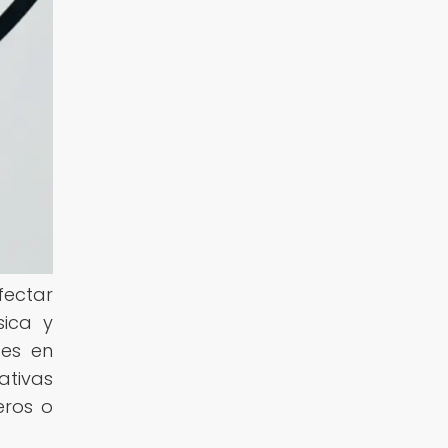
fectar
sica y
es en
ativas
eros o