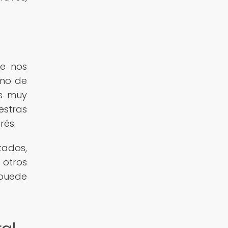
se nos
omo de
os muy
estras
rés.
tados,
 otros
 puede