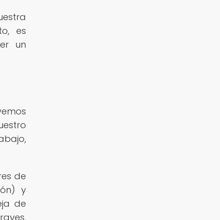
uestra
to, es
er un
 vemos
uestro
abajo,
res de
ión) y
eja de
raves,