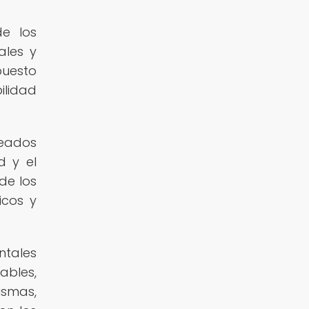
de los
ales y
puesto
ilidad
leados
d y el
de los
icos y
ntales
ables,
ismas,