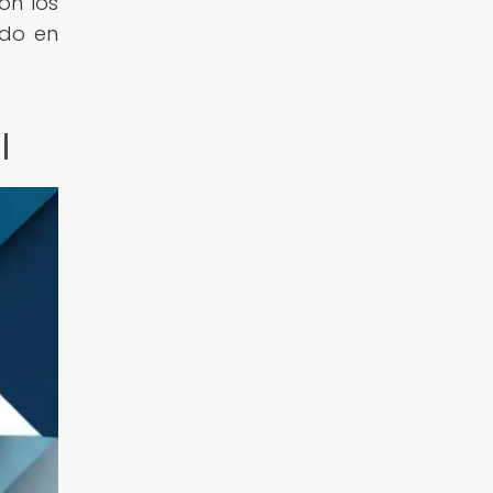
on los
ido en
l