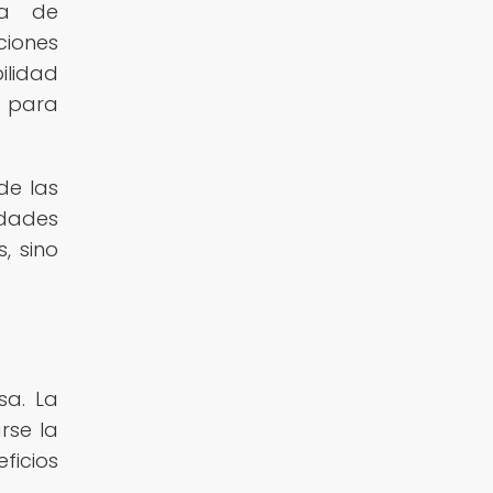
ia de
ciones
ilidad
 para
de las
idades
, sino
sa. La
rse la
ficios