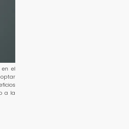
 en el
optar
ficios
o a la