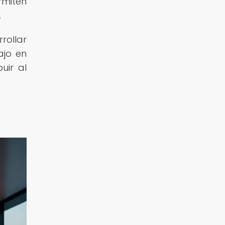
rmiten
.
rollar
ajo en
uir al