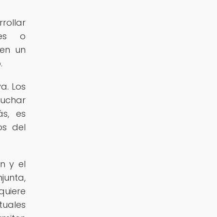
rollar
les o
nen un
.
a. Los
cuchar
s, es
os del
n y el
junta,
quiere
tuales