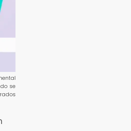
mental
ndo se
arados
n