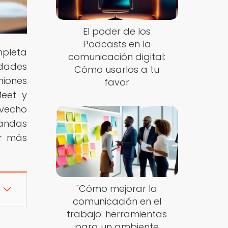
El poder de los
Podcasts en la
mpleta
comunicación digital:
idades
Cómo usarlos a tu
niones
favor
Meet y
ovecho
landas
er más
"Cómo mejorar la
comunicación en el
trabajo: herramientas
para un ambiente