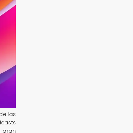
de las
dcasts
a gran