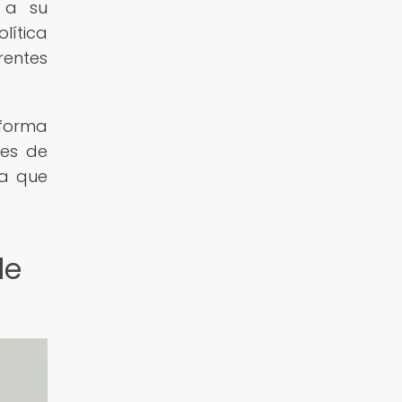
o a su
lítica
rentes
 forma
des de
da que
de