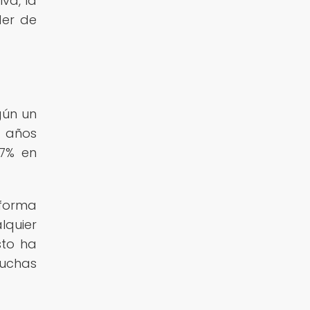
va, la
der de
gún un
2 años
17% en
 forma
lquier
sto ha
muchas