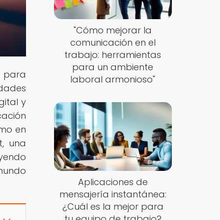
"Cómo mejorar la
comunicación en el
trabajo: herramientas
para un ambiente
s para
laboral armonioso"
idades
ital y
cación
omo en
t, una
eyendo
 mundo
Aplicaciones de
mensajería instantánea:
¿Cuál es la mejor para
tu equipo de trabajo?