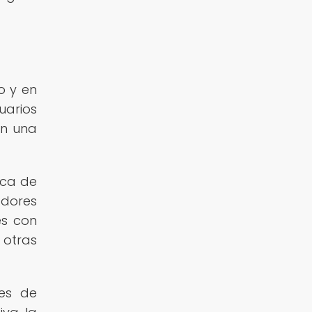
o y en
uarios
an una
ica de
adores
es con
 otras
des de