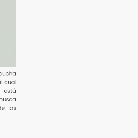
scucha
l cual
 está
 busca
de las