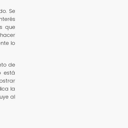
do. Se
nterés
os que
hacer
nte lo
nto de
o está
ostrar
ica la
uye al