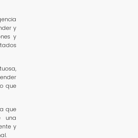
gencia
nder y
ones y
stados
tuosa,
render
lo que
ya que
e una
ente y
al.