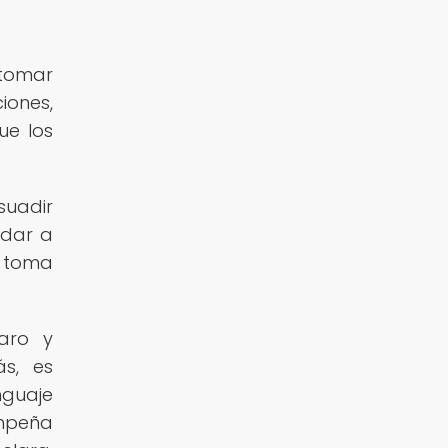
 tomar
iones,
ue los
suadir
udar a
a toma
aro y
ás, es
nguaje
empeña