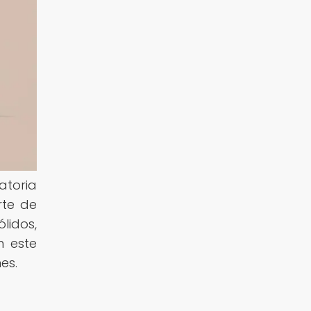
atoria
rte de
lidos,
n este
es.