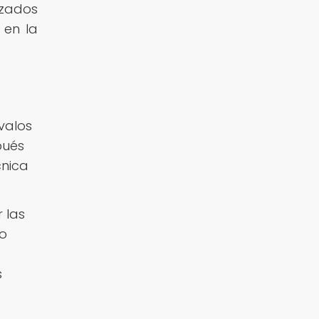
izados
 en la
rvalos
pués
cnica
 las
ro
s