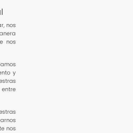
l
r, nos
manera
e nos
ejamos
ento y
estras
 entre
estras
rarnos
te nos