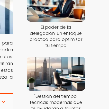
El poder de la
delegación: un enfoque
práctico para optimizar
s para
tu tiempo
idades
metas.
itirán
 estas
ieza a
"Gestión del tiempo:
técnicas modernas que
te ayudarán a triunfar