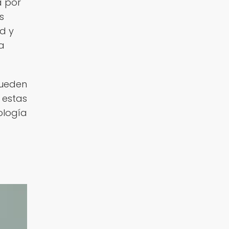
a por
s
ad y
a
pueden
 estas
ología