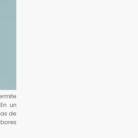
ermite
 En un
das de
abores