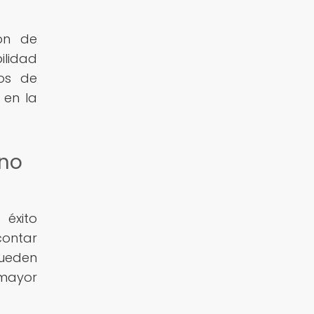
ón de
ilidad
os de
 en la
rno
 éxito
contar
pueden
 mayor