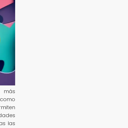
z más
 como
rmiten
idades
as las