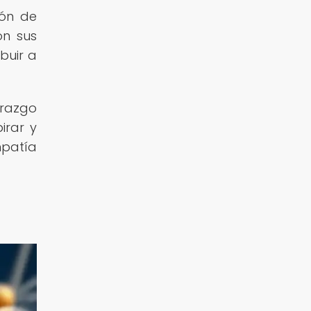
ión de
on sus
buir a
erazgo
irar y
mpatía