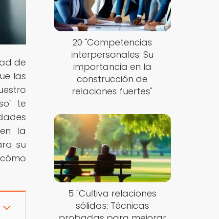
20 "Competencias
interpersonales: Su
dad de
importancia en la
ue las
construcción de
uestro
relaciones fuertes"
so" te
idades
 en la
ara su
e cómo
5 "Cultiva relaciones
sólidas: Técnicas
probadas para mejorar