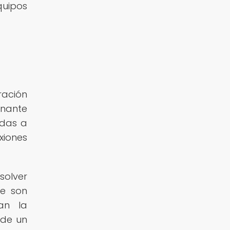
quipos
ración
inante
adas a
xiones
solver
ue son
an la
 de un