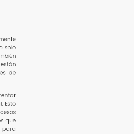
amente
o solo
ambién
 están
des de
rentar
. Esto
ocesos
os que
s para