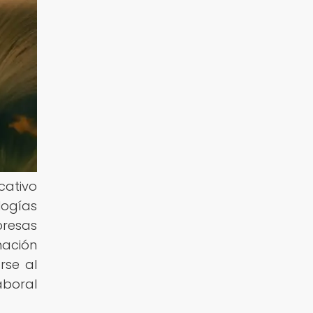
cativo
logías
presas
mación
rse al
aboral