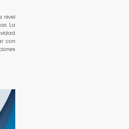
 nivel
as. La
ividad
ar con
ciones